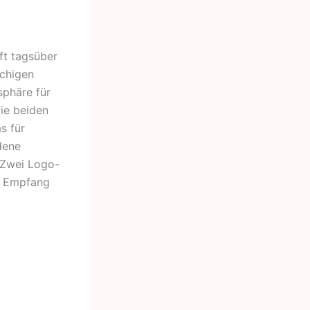
ft tagsüber
ächigen
sphäre für
ie beiden
s für
dene
 Zwei Logo-
en Empfang