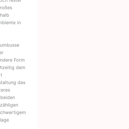
och fester
großes
rhalb
mbiente in
miumbusse
er
sondere Form
chzeitig dem
t
taltung das
teres
 beiden
nzähligen
hochwertigem
lage