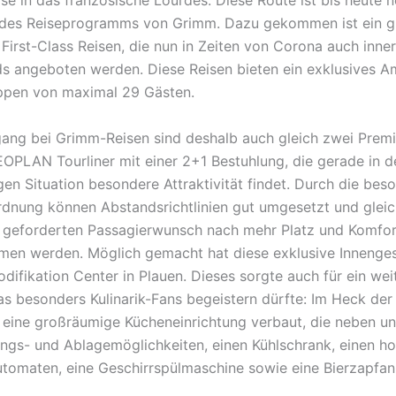
se in das französische Lourdes. Diese Route ist bis heute n
l des Reiseprogramms von Grimm. Dazu gekommen ist ein 
First-Class Reisen, die nun in Zeiten von Corona auch inne
s angeboten werden. Diese Reisen bieten ein exklusives A
ppen von maximal 29 Gästen.
ang bei Grimm-Reisen sind deshalb auch gleich zwei Pre
OPLAN Tourliner mit einer 2+1 Bestuhlung, die gerade in d
en Situation besondere Attraktivität findet. Durch die be
rdnung können Abstandsrichtlinien gut umgesetzt und glei
 geforderten Passagierwunsch nach mehr Platz und Komfor
n werden. Möglich gemacht hat diese exklusive Innenges
ifikation Center in Plauen. Dieses sorgte auch für ein wei
das besonders Kulinarik-Fans begeistern dürfte: Im Heck der
st eine großräumige Kücheneinrichtung verbaut, die neben u
gs- und Ablagemöglichkeiten, einen Kühlschrank, einen 
utomaten, eine Geschirrspülmaschine sowie eine Bierzapfan