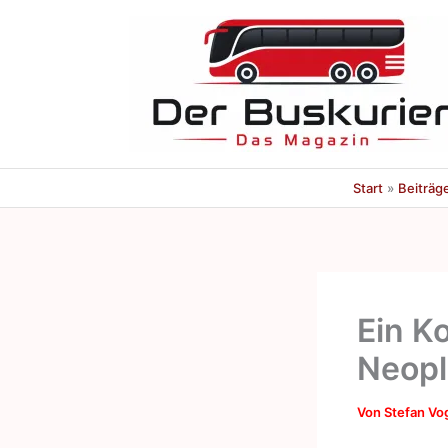
Zum
Inhalt
springen
Start
Beiträg
Ein K
Neopl
Von
Stefan Vo