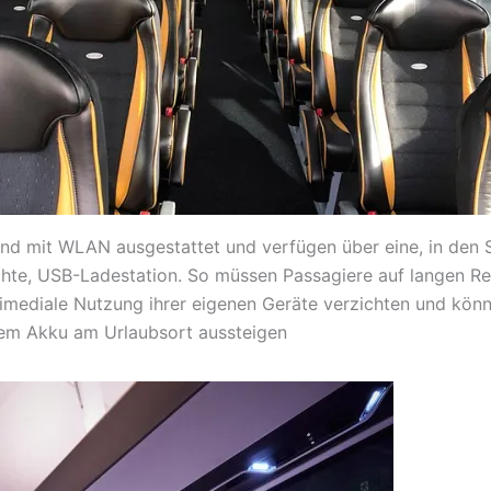
ind mit WLAN ausgestattet und verfügen über eine, in den 
hte, USB-Ladestation. So müssen Passagiere auf langen Re
timediale Nutzung ihrer eigenen Geräte verzichten und kön
em Akku am Urlaubsort aussteigen