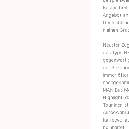
beispielswei
Bestandtei
Angebot an 
Deutschland
kleinen Gru
Neuster Zug
des Typs NE
gegenwärtig
der Sitzano
immer öfter
nachgekomme
MAN Bus Mod
Highlight, 
Tourliner i
Aufbewahrun
Kaffeevolla
beinhaltet.