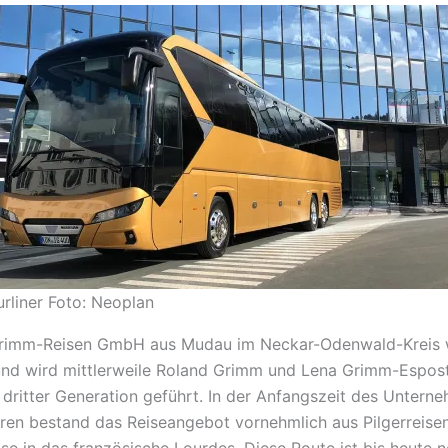
rliner Foto: Neoplan
Grimm-Reisen GmbH aus Mudau im Neckar-Odenwald-Kreis 
nd wird mittlerweile Roland Grimm und Lena Grimm-Espost
 dritter Generation geführt. In der Anfangszeit des Untern
ren bestand das Reiseangebot vornehmlich aus Pilgerreisen