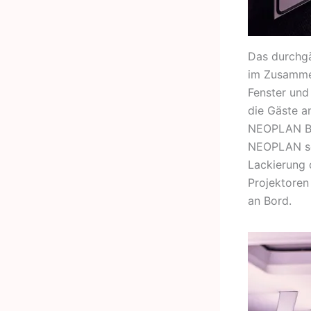
Das durchgä
im Zusammen
Fenster und
die Gäste a
NEOPLAN Bus
NEOPLAN so
Lackierung 
Projektoren
an Bord.