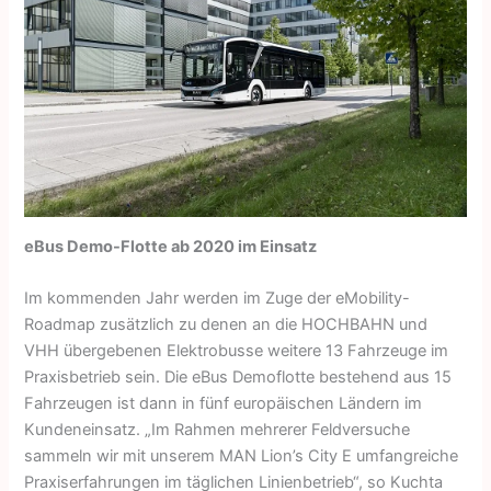
eBus Demo-Flotte ab 2020 im Einsatz
Im kommenden Jahr werden im Zuge der eMobility-
Roadmap zusätzlich zu denen an die HOCHBAHN und
VHH übergebenen Elektrobusse weitere 13 Fahrzeuge im
Praxisbetrieb sein. Die eBus Demoflotte bestehend aus 15
Fahrzeugen ist dann in fünf europäischen Ländern im
Kundeneinsatz. „Im Rahmen mehrerer Feldversuche
sammeln wir mit unserem MAN Lion’s City E umfangreiche
Praxiserfahrungen im täglichen Linienbetrieb“, so Kuchta