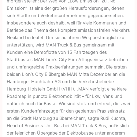
morgen stellen: Der Weg von „Low Emission“ zu „No
Emission“ ist eine der großen Herausforderungen, denen
sich Städte und Verkehrsunternehmen gegenübersehen.
Insbesondere auch deshalb, weil für viele Kommunen und
Betriebe das Thema des komplett emissionsfreien Verkehrs
Neuland bedeutet. Um sie auf ihrem Weg bestmöglich zu
unterstützen, wird MAN Truck & Bus gemeinsam mit
Kunden eine Demoflotte von 15 Fahrzeugen des
Stadtbusses MAN Lion’s City E im Alltagseinsatz betreiben
und umfangreiche Praxiserfahrungen sammeln. Die ersten
beiden Lion’s City E übergab MAN Mitte Dezember an die
Hamburger Hochbahn AG und die Verkehrsbetriebe
Hamburg-Holstein GmbH (VHH). „MAN verfolgt eine klare
Roadmap in puncto Elektromobilität – für Lkw, Vans und
natürlich auch für Busse. Wir sind stolz und erfreut, die zwei
ersten Kundenfahrzeuge für den geplanten Praxiseinsatz
an die Stadt Hamburg zu überreichen“, sagte Rudi Kuchta,
Head of Business Unit Bus bei MAN Truck & Bus, anlässlich
der feierlichen Übergabe der Elektrobusse unter anderem