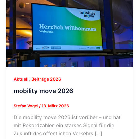
,
Aktuell
Beiträge 2026
mobility move 2026
Stefan Vogel
/
13. März 2026
Die mobility move 2026 ist vorüber – und hat
mit Rekordzahlen ein starkes Signal für die
Zukunft des öffentlichen Verkehrs […]