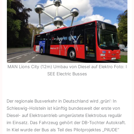
MAN Lions City (12m) Umbau von Diesel auf Elektro Foto: I
SEE Electric Busses
Der regionale Busverkehr in Deutschland wird ‚grün‘: In
Schleswig-Holstein ist künftig bundesweit der erste von
Diesel- auf Elektroantrieb umgerüstete Elektrobus regulär
im Einsatz. Das Fahrzeug gehört der DB-Tochter Autokraft.
In Kiel wurde der Bus als Teil des Pilotprojektes „PilUDE“