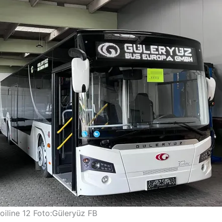
oiline 12 Foto:Güleryüz FB