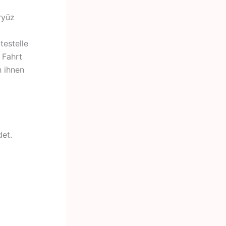
ryüz
testelle
 Fahrt
n ihnen
et.