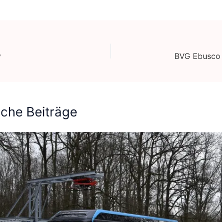
v
BVG Ebusco 
iche Beiträge