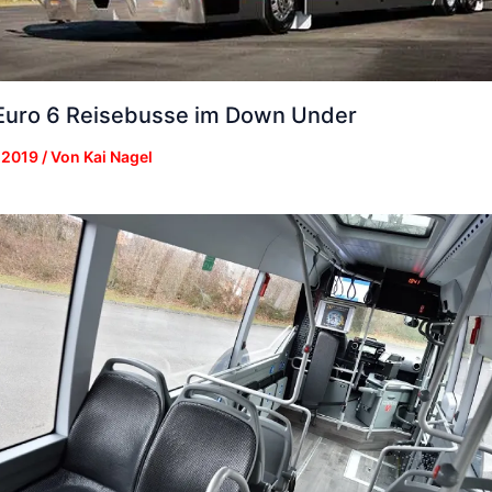
uro 6 Reisebusse im Down Under
 2019
/ Von
Kai Nagel