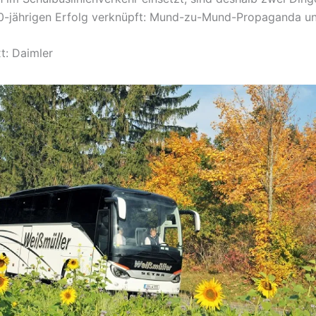
-jährigen Erfolg verknüpft: Mund-zu-Mund-Propaganda un
t: Daimler