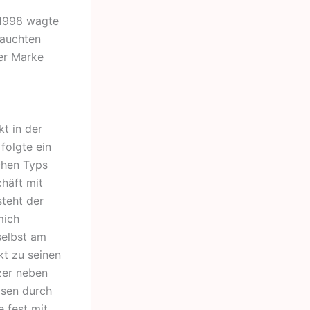
 1998 wagte
rauchten
mer Marke
t in der
folgte ein
chen Typs
chäft mit
steht der
mich
selbst am
kt zu seinen
zer neben
isen durch
 fest mit