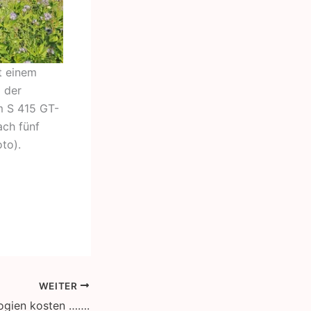
t einem
 der
m S 415 GT-
ach fünf
to).
WEITER
ogien kosten …….