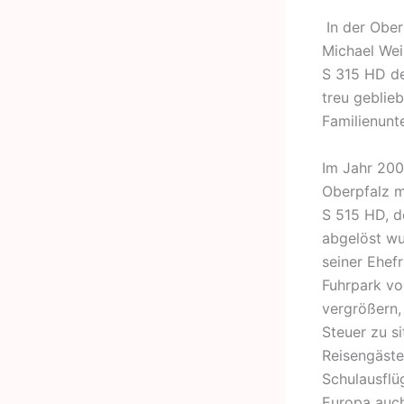
In der Ober
Michael Wei
S 315 HD de
treu geblieb
Familienunt
Im Jahr 200
Oberpfalz m
S 515 HD, d
abgelöst wu
seiner Ehef
Fuhrpark vo
vergrößern,
Steuer zu si
Reisengäste
Schulausflü
Europa auch