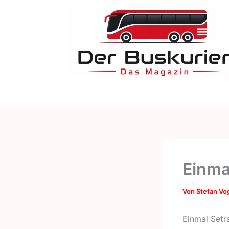
Zum
Inhalt
springen
Einma
Von
Stefan Vo
Einmal Setr