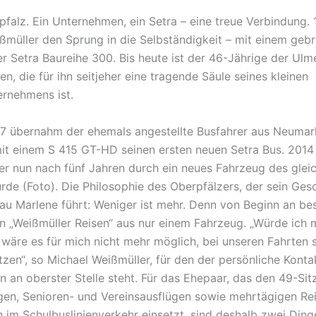
pfalz. Ein Unternehmen, ein Setra – eine treue Verbindung.
ßmüller den Sprung in die Selbständigkeit – mit einem geb
r Setra Baureihe 300. Bis heute ist der 46-Jährige der Ul
en, die für ihn seitjeher eine tragende Säule seines kleinen
ernehmens ist.
7 übernahm der ehemals angestellte Busfahrer aus Neumark
it einem S 415 GT-HD seinen ersten neuen Setra Bus. 2014 
er nun nach fünf Jahren durch ein neues Fahrzeug des glei
rde (Foto). Die Philosophie des Oberpfälzers, der sein Ges
rau Marlene führt: Weniger ist mehr. Denn von Beginn an be
n „Weißmüller Reisen“ aus nur einem Fahrzeug. „Würde ich 
 wäre es für mich nicht mehr möglich, bei unseren Fahrten 
tzen“, so Michael Weißmüller, für den der persönliche Konta
n an oberster Stelle steht. Für das Ehepaar, das den 49-Sit
gen, Senioren- und Vereinsausflügen sowie mehrtägigen Re
 im Schulbuslinienverkehr einsetzt, sind deshalb zwei Dinge