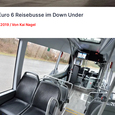
uro 6 Reisebusse im Down Under
 2019
/ Von
Kai Nagel