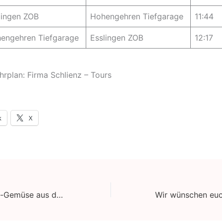
lingen ZOB
Hohengehren Tiefgarage
11:44
engehren Tiefgarage
Esslingen ZOB
12:17
hrplan: Firma Schlienz – Tours
k
X
„Urban Farm“ Bio-Gemüse aus dem Lkw- und Buswerk São Bernardo