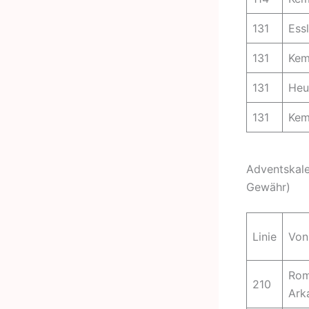
131
Ess
131
Kem
131
He
131
Kem
Adventskale
Gewähr)
Linie
Von
Rom
210
Ark