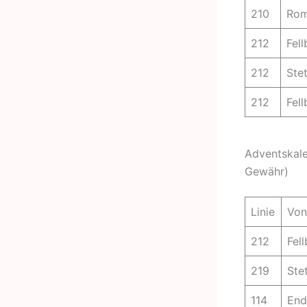
210
Rom
212
Fel
212
Stet
212
Fel
Adventskale
Gewähr)
Linie
Von
212
Fel
219
Ste
114
End