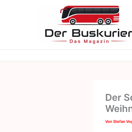
Zum
Inhalt
springen
Der S
Weih
Von
Stefan Vo