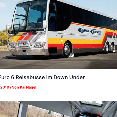
uro 6 Reisebusse im Down Under
 2019
/ Von
Kai Nagel