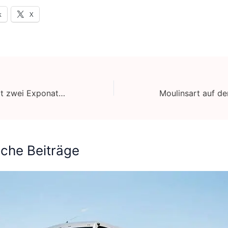
k
X
Daimler Buses mit zwei Exponaten auf der „Retro Classics 2019“
iche Beiträge