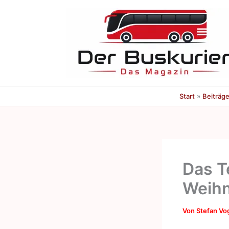
Zum
Inhalt
springen
Start
Beiträg
Das T
Weihn
Von
Stefan Vo