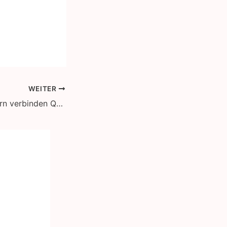
WEITER
Minibusse mit Stern verbinden Quartierbuslinien der Ruhrbahn in Essen