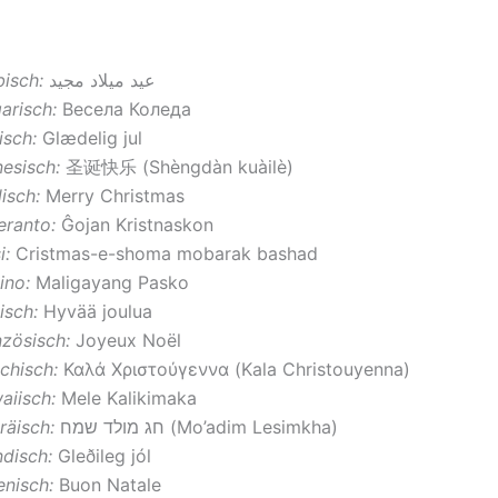
bisch:
عيد ميلاد مجيد
arisch:
Весела Коледа
isch:
Glædelig jul
esisch:
圣诞​快乐 (Shèngdàn kuàilè)
isch:
Merry Christmas
eranto:
Ĝojan Kristnaskon
i:
Cristmas-e-shoma mobarak bashad
pino:
Maligayang Pasko
isch:
Hyvää joulua
nzösisch:
Joyeux Noël
chisch:
Καλά Χριστούγεννα (Kala Christouyenna)
aiisch:
Mele Kalikimaka
räisch:
חג מולד שמח (Mo’adim Lesimkha)
ndisch:
Gleðileg jól
ienisch:
Buon Natale