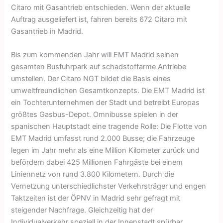
Citaro mit Gasantrieb entschieden. Wenn der aktuelle
Auftrag ausgeliefert ist, fahren bereits 672 Citaro mit
Gasantrieb in Madrid.
Bis zum kommenden Jahr will EMT Madrid seinen
gesamten Busfuhrpark auf schadstoffarme Antriebe
umstellen. Der Citaro NGT bildet die Basis eines
umweltfreundlichen Gesamtkonzepts. Die EMT Madrid ist
ein Tochterunter­nehmen der Stadt und betreibt Europas
größtes Gasbus-Depot. Omnibusse spielen in der
spanischen Hauptstadt eine tragende Rolle: Die Flotte von
EMT Madrid umfasst rund 2.000 Busse; die Fahrzeuge
legen im Jahr mehr als eine Million Kilometer zurück und
befördern dabei 425 Millionen Fahrgäste bei einem
Liniennetz von rund 3.800 Kilometern. Durch die
Vernetzung unter­schiedlichster Verkehrsträger und engen
Taktzeiten ist der ÖPNV in Madrid sehr gefragt mit
steigender Nachfrage. Gleichzeitig hat der
Individualverkehr speziell in der Innenstadt spürbar