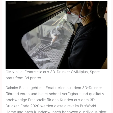
OMNIplus, Ersatzteile aus 3D-Drucker OMNIplus, Spare
parts from 3d printer
Daimler Buses geht mit Ersatzteilen aus dem 3D-Drucker
führend voran und bietet schnell verfügbare und qualitativ
hochwertige Ersatzteile für den Kunden aus dem 3D-
Drucker. Ende 2020 werden diese direkt im BusWorld
Home und nach Kundenwunsch hochwertig individualisiert