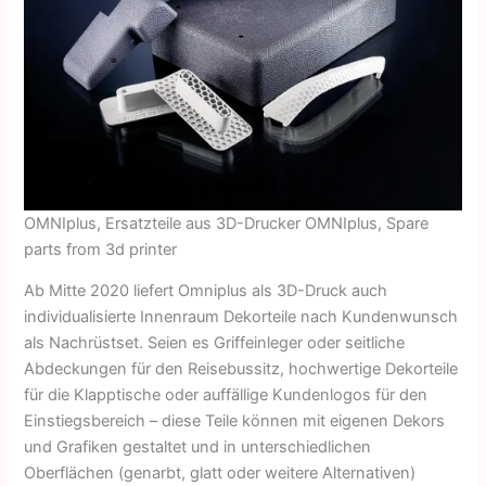
OMNIplus, Ersatzteile aus 3D-Drucker OMNIplus, Spare
parts from 3d printer
Ab Mitte 2020 liefert Omniplus als 3D-Druck auch
individualisierte Innen­raum Dekorteile nach Kundenwunsch
als Nachrüstset. Seien es Griff­einleger oder seitliche
Abdeckungen für den Reisebussitz, hochwertige Dekorteile
für die Klapptische oder auffällige Kundenlogos für den
Einstiegsbereich – diese Teile können mit eigenen Dekors
und Grafiken gestaltet und in unterschiedlichen
Oberflächen (genarbt, glatt oder weitere Alternativen)