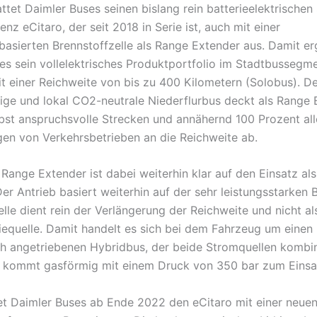
ttet Daimler Buses seinen bislang rein batterieelektrischen
z eCitaro, der seit 2018 in Serie ist, auch mit einer
basierten Brennstoffzelle als Range Extender aus. Damit er
es sein vollelektrisches Produktportfolio im Stadtbussegm
t einer Reichweite von bis zu 400 Kilometern (Solobus). D
hige und lokal CO2-neutrale Niederflurbus deckt als Range 
lbst anspruchsvolle Strecken und annähernd 100 Prozent all
en von Verkehrsbetrieben an die Reichweite ab.
 Range Extender ist dabei weiterhin klar auf den Einsatz al
er Antrieb basiert weiterhin auf der sehr leistungsstarken B
lle dient rein der Verlängerung der Reichweite und nicht al
equelle. Damit handelt es sich bei dem Fahrzeug um einen
sch angetriebenen Hybridbus, der beide Stromquellen kombin
 kommt gasförmig mit einem Druck von 350 bar zum Einsa
t Daimler Buses ab Ende 2022 den eCitaro mit einer neue