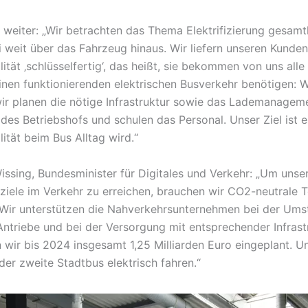
weiter: „Wir betrachten das Thema Elektrifizierung gesamth
 weit über das Fahrzeug hinaus. Wir liefern unseren Kunden
ität ‚schlüsselfertig‘, das heißt, sie bekommen von uns alle
einen funktionierenden elektrischen Busverkehr benötigen: Wi
wir planen die nötige Infrastruktur sowie das Lademanageme
es Betriebshofs und schulen das Personal. Unser Ziel ist e
ität beim Bus Alltag wird.“
Wissing, Bundesminister für Digitales und Verkehr: „Um unse
ziele im Verkehr zu erreichen, brauchen wir CO2-neutrale 
 Wir unterstützen die Nahverkehrsunternehmen bei der Umst
 Antriebe und bei der Versorgung mit entsprechender Infrast
wir bis 2024 insgesamt 1,25 Milliarden Euro eingeplant. Uns
der zweite Stadtbus elektrisch fahren.“