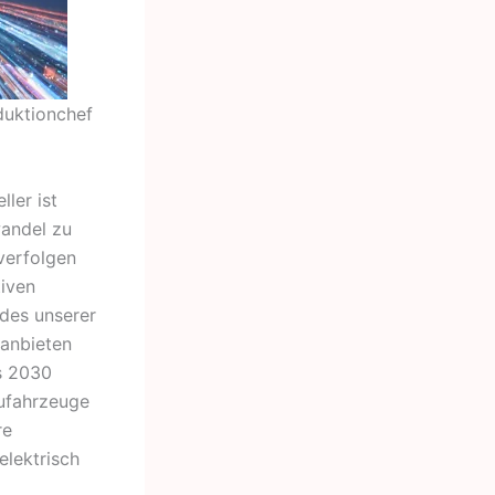
duktionchef
ller ist
wandel zu
verfolgen
tiven
edes unserer
 anbieten
ns 2030
ufahrzeuge
re
elektrisch