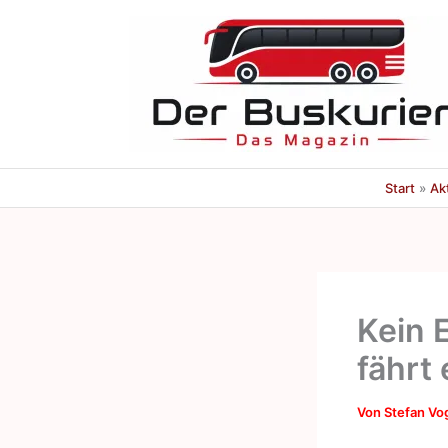
Zum
Inhalt
springen
Start
Ak
Kein 
fährt 
Von
Stefan Vo