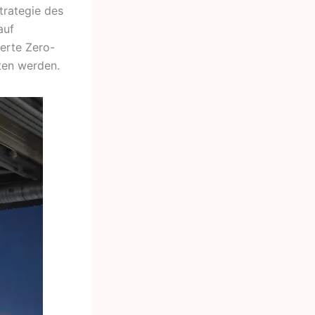
trategie des
auf
erte Zero-
ten werden.