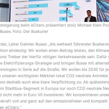
steigerung beim eCitaro präsentiert stolz Michael Klein Po
 Buses. Foto: Der Buskurier
der, Leiter Daimler Buses: „Als weltweit führender Busherste
tion eindeutig: Wir wollen einen Beitrag leisten, den Klima
nd Treiber der hierfür nötigen Verkehrswende sein. Dafür 
re Elektrifizierungs-Strategie und bringen Busse mit alterna
nologien in Serie auf die Straße. Wir wollen bis 2030 für j
 unseren wichtigsten Märkten lokal CO2-neutrale Antriebe
uns deshalb auch eine klare Verpflichtung zu: Ab späteste
im Stadtbus-Segment in Europa nur noch CO2-neutrale Ne
 nicht mehr in Euro VII investieren. Wir konzentrieren unse
skraft voll und ganz auf den emissionsfreien und komplett 
en eCitaro.“