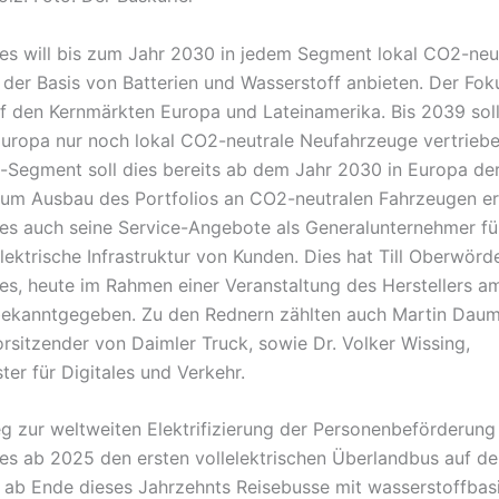
es will bis zum Jahr 2030 in jedem Segment lokal CO2-neu
 der Basis von Batterien und Wasserstoff anbieten. Der Foku
f den Kernmärkten Europa und Lateinamerika. Bis 2039 sol
uropa nur noch lokal CO2-neutrale Neufahrzeuge vertrieb
-Segment soll dies bereits ab dem Jahr 2030 in Europa der 
zum Ausbau des Portfolios an CO2-neutralen Fahrzeugen er
es auch seine Service-Angebote als Generalunternehmer fü
ektrische Infrastruktur von Kunden. Dies hat Till Oberwörde
es, heute im Rahmen einer Veranstaltung des Herstellers a
ekanntgegeben. Zu den Rednern zählten auch Martin Daum
rsitzender von Daimler Truck, sowie Dr. Volker Wissing,
ter für Digitales und Verkehr.
 zur weltweiten Elektrifizierung der Personenbeförderung
es ab 2025 den ersten vollelektrischen Überlandbus auf d
 ab Ende dieses Jahrzehnts Reisebusse mit wasserstoffbas