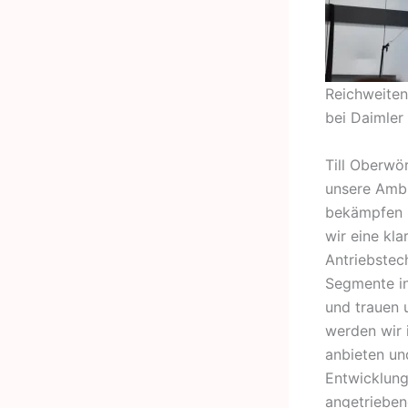
Reichweiten
bei Daimler
Till Oberwör
unsere Ambi
bekämpfen u
wir eine kla
Antriebstech
Segmente in
und trauen 
werden wir 
anbieten und
Entwicklung
angetrieben