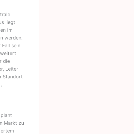
trale
s liegt
len im
en werden.
Fall sein.
weitert
r die
r, Leiter
m Standort
,
 plant
en Markt zu
iertem