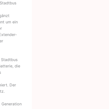
 Stadtbus
gänzt
ent um ein
er
Extender-
er
s Stadtbus
atterie, die
s
iert. Der
tz.
n Generation