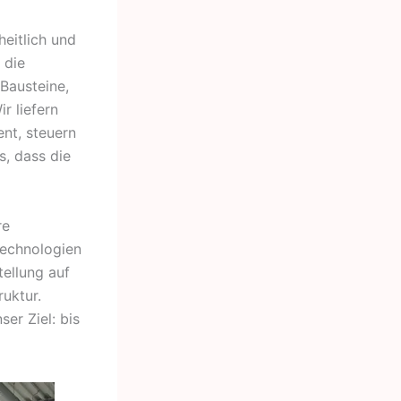
eitlich und
 die
 Bausteine,
r liefern
nt, steuern
s, dass die
re
Technologien
ellung auf
ruktur.
er Ziel: bis