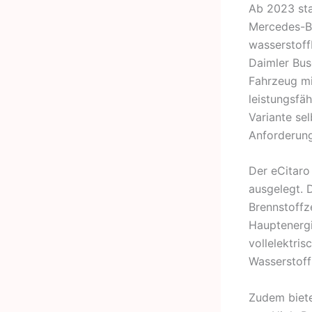
Ab 2023 sta
Mercedes-Ben
wasserstoff
Daimler Bus
Fahrzeug mi
leistungsfä
Variante se
Anforderung
Der eCitaro
ausgelegt. D
Brennstoffze
Hauptenergi
vollelektri
Wasserstoff
Zudem biete