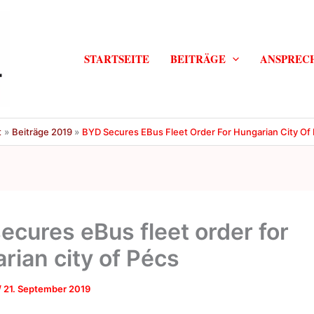
STARTSEITE
BEITRÄGE
ANSPREC
t
Beiträge 2019
BYD Secures EBus Fleet Order For Hungarian City Of
ecures eBus fleet order for
rian city of Pécs
/
21. September 2019