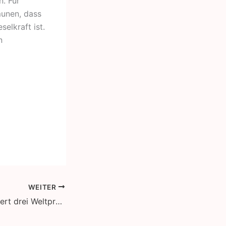
n. Für
munen, dass
selkraft ist.
n
WEITER
Van Hool präsentiert drei Weltpremieren und 18 Fahrzeuge auf der BUSWORLD EUROPE 2019