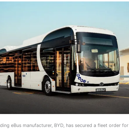
ading eBus manufacturer, BYD, has secured a fleet order fo