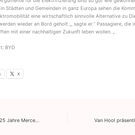
 Argumente für die Elektrifizierung sind so gut wie gewonne
 in Städten und Gemeinden in ganz Europa sehen die Kom
tromobilität eine wirtschaftlich sinnvolle Alternative zu Die
erden wieder an Bord geholt „, sagte er.“ Passagiere, die i
ten mit einer nachhaltigen Zukunft leben wollen. „
xt: BYD
k
X
Doppeljubiläum: 25 Jahre Mercedes-Benz Tourismo und 30.000 Einheiten des meistgekauften Reisebusses in Europa