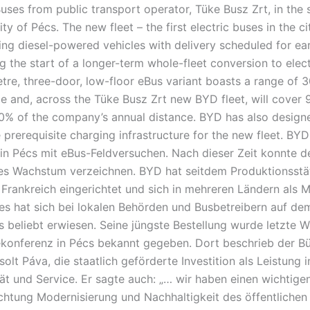
uses from public transport operator, Tüke Busz Zrt, in the 
ty of Pécs. The new fleet – the first electric buses in the cit
ing diesel-powered vehicles with delivery scheduled for ea
g the start of a longer-term whole-fleet conversion to elect
tre, three-door, low-floor eBus variant boasts a range of
ge and, across the Tüke Busz Zrt new BYD fleet, will cove
10% of the company’s annual distance. BYD has also design
e prerequisite charging infrastructure for the new fleet. B
 in Pécs mit eBus-Feldversuchen. Nach dieser Zeit konnte de
hes Wachstum verzeichnen. BYD hat seitdem Produktionsstät
Frankreich eingerichtet und sich in mehreren Ländern als M
Dies hat sich bei lokalen Behörden und Busbetreibern auf d
ls beliebt erwiesen. Seine jüngste Bestellung wurde letzte 
ekonferenz in Pécs bekannt gegeben. Dort beschrieb der B
solt Páva, die staatlich geförderte Investition als Leistung 
ität und Service. Er sagte auch: „… wir haben einen wichtige
Richtung Modernisierung und Nachhaltigkeit des öffentlichen