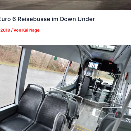
uro 6 Reisebusse im Down Under
 2019
/ Von
Kai Nagel