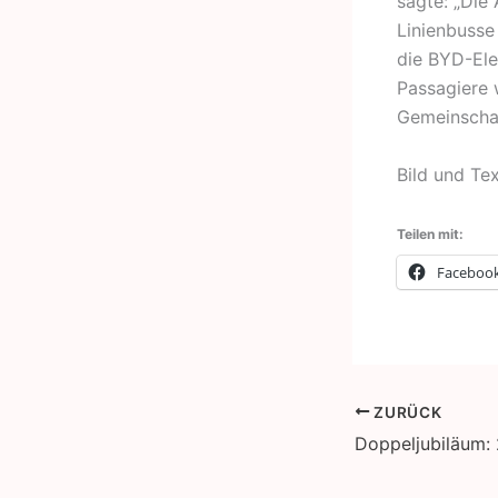
sagte: „Die
Linienbusse
die BYD-Elek
Passagiere w
Gemeinschaf
Bild und Te
Teilen mit:
Faceboo
ZURÜCK