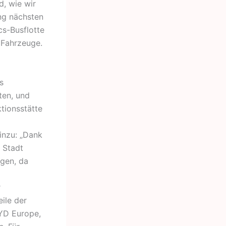
d, wie wir
ang nächsten
cs-Busflotte
 Fahrzeuge.
s
ten, und
ktionsstätte
inzu: „Dank
 Stadt
igen, da
r
ile der
BYD Europe,