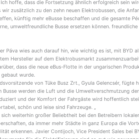
Ich hoffe, dass die Fortsetzung ähnlich erfolgreich sein wir
s wir zusätzlich zu den zehn neuen Elektrobussen, die Anf
reffen, künftig mehr eBusse beschaffen und die gesamte Pé
ne, umweltfreundliche Busse ersetzen können. freundliche
r Páva wies auch darauf hin, wie wichtig es ist, mit BYD al
stem Hersteller auf dem Elektrobusmarkt zusammenzuarbei
darüber, dass die neue eBus-Flotte in der ungarischen Produ
 gebaut wurde.
dsvorsitzende von Tüke Busz Zrt., Gyula Gelencsér, fügte h
n Busse werden die Luft und die Umweltverschmutzung der
eduziert und der Komfort der Fahrgäste wird hoffentlich ste
rtabel, schön und leise sind Fahrzeuge. „
sich weiterhin großer Beliebtheit bei den Betreibern lokale
erschaften, da immer mehr Städte in ganz Europa die Vorte
lität erkennen. Javier Contijoch, Vice President Sales bei 