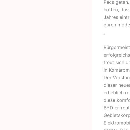
Pécs getan. 
hoffen, das
Jahres eint
durch moder
„
Bürgermeiste
erfolgreich
freut sich 
in Komárom
Der Vorstan
dieser neue
erheblich r
diese komfo
BYD erfreut 
Gebietskörp
Elektromobi