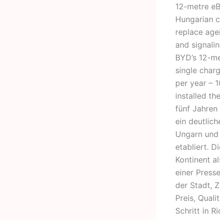
12-metre eB
Hungarian ci
replace age
and signalin
BYD’s 12-me
single char
per year – 
installed th
fünf Jahren
ein deutlic
Ungarn und 
etabliert. 
Kontinent a
einer Press
der Stadt, Z
Preis, Qual
Schritt in 