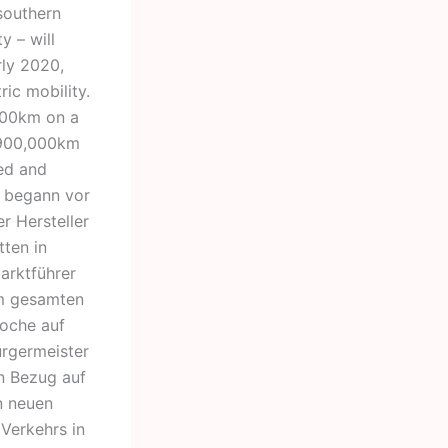
southern
y – will
rly 2020,
ric mobility.
 300km on a
r 900,000km
ed and
YD begann vor
r Hersteller
ten in
arktführer
em gesamten
Woche auf
ürgermeister
in Bezug auf
n neuen
 Verkehrs in