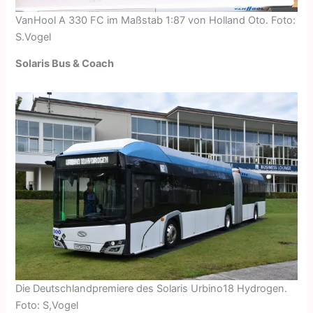
VanHool A 330 FC im Maßstab 1:87 von Holland Oto. Foto:
S.Vogel
Solaris Bus & Coach
Die Deutschlandpremiere des Solaris Urbino18 Hydrogen.
Foto: S,Vogel