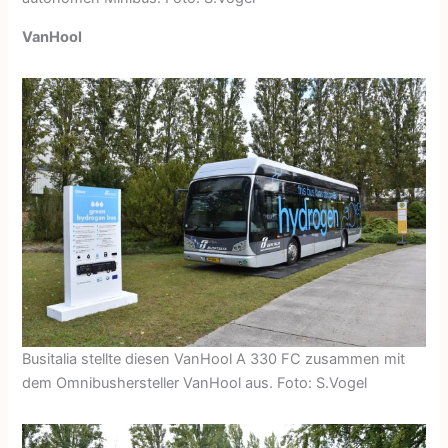
VanHool
Busitalia stellte diesen VanHool A 330 FC zusammen mit
dem Omnibushersteller VanHool aus. Foto: S.Vogel