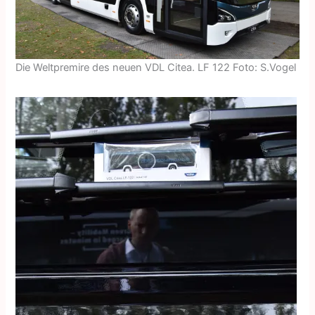
Die Weltpremire des neuen VDL Citea. LF 122 Foto: S.Vogel