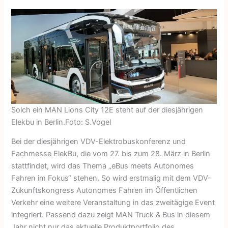
Solch ein MAN Lions City 12E steht auf der diesjährigen
Elekbu in Berlin.Foto: S.Vogel
Bei der diesjährigen VDV-Elektrobuskonferenz und
Fachmesse ElekBu, die vom 27. bis zum 28. März in Berlin
stattfindet, wird das Thema „eBus meets Autonomes
Fahren im Fokus“ stehen. So wird erstmalig mit dem VDV-
Zukunftskongress Autonomes Fahren im Öffentlichen
Verkehr eine weitere Veranstaltung in das zweitägige Event
integriert. Passend dazu zeigt MAN Truck & Bus in diesem
Jahr nicht nur das aktuelle Produktportfolio des