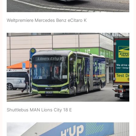
Weltpremiere Mercedes Benz eCitaro K
Shuttlebus MAN Lions City 18 E