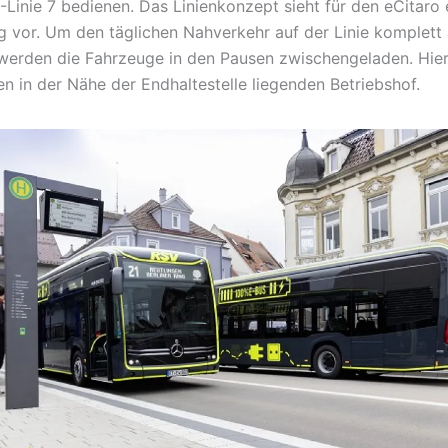
-Linie 7 bedienen. Das Linienkonzept sieht für den eCitaro 
 vor. Um den täglichen Nahverkehr auf der Linie komplet
werden die Fahrzeuge in den Pausen zwischengeladen. Hier
en in der Nähe der Endhaltestelle liegenden Betriebshof.