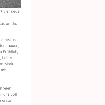
) vier neue
ses on the
r vier rein
dem neuen,
 Fröhlich,
 Leiter
 an Mark
t mbH,
sfreien
r uns voll
 erste