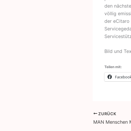
den nächste
völlig emis
der eCitaro
Serviceged
Servicestüt
Bild und Tex
Teilen mit:
Faceboo
ZURÜCK