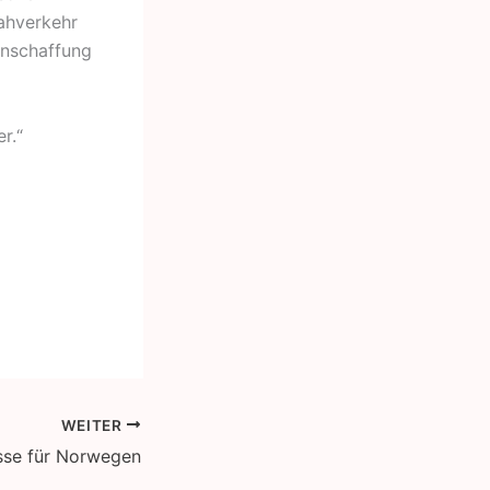
ahverkehr
Anschaffung
er.“
WEITER
usse für Norwegen