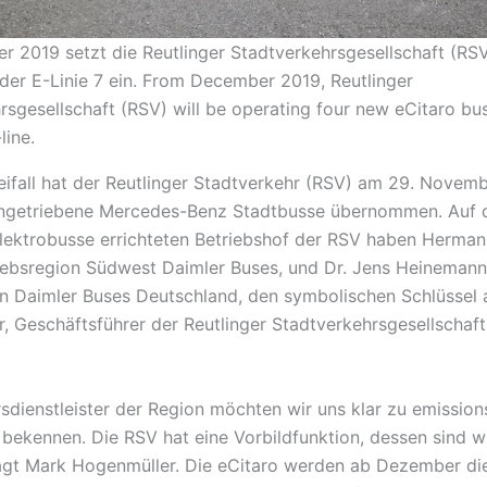
 2019 setzt die Reutlinger Stadtverkehrsgesellschaft (RSV
 der E-Linie 7 ein. From December 2019, Reutlinger
rsgesellschaft (RSV) will be operating four new eCitaro bu
line.
Beifall hat der Reutlinger Stadtverkehr (RSV) am 29. Novembe
 angetriebene Mercedes-Benz Stadtbusse übernommen. Auf 
Elektrobusse errichteten Betriebshof der RSV haben Hermann
riebsregion Südwest Daimler Buses, und Dr. Jens Heinemann,
n Daimler Buses Deutschland, den symbolischen Schlüssel
, Geschäftsführer der Reutlinger Stadtverkehrsgesellschaf
rsdienstleister der Region möchten wir uns klar zu emission
bekennen. Die RSV hat eine Vorbildfunktion, dessen sind wi
agt Mark Hogenmüller. Die eCitaro werden ab Dezember die