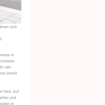
ähren sich
st
wende in
ichteten
V rein
ren Anteil
m Feld. Auf
eifen und
sollen in