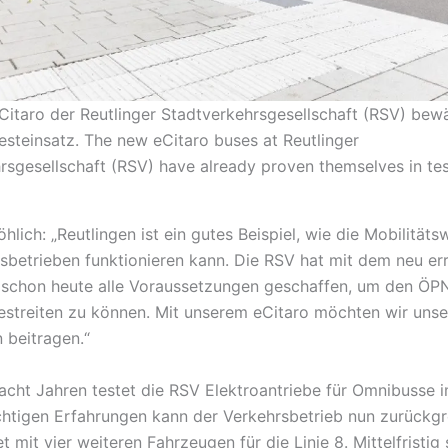
Citaro der Reutlinger Stadtverkehrsgesellschaft (RSV) bew
Testeinsatz. The new eCitaro buses at Reutlinger
rsgesellschaft (RSV) have already proven themselves in te
lich: „Reutlingen ist ein gutes Beispiel, wie die Mobilitäts
sbetrieben funktionieren kann. Die RSV hat mit dem neu err
 schon heute alle Voraussetzungen geschaffen, um den ÖPN
bestreiten zu können. Mit unserem eCitaro möchten wir unse
 beitragen.“
 acht Jahren testet die RSV Elektroantriebe für Omnibusse i
ichtigen Erfahrungen kann der Verkehrsbetrieb nun zurückgr
t mit vier weiteren Fahrzeugen für die Linie 8. Mittelfristig 