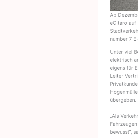
Ab Dezember
eCitaro auf
Stadtverkeh
number 7 E-
Unter viel 
elektrisch
eigens für 
Leiter Vert
Privatkunde
Hogenmüller
übergeben.
„Als Verkeh
Fahrzeugen 
bewusst“, s